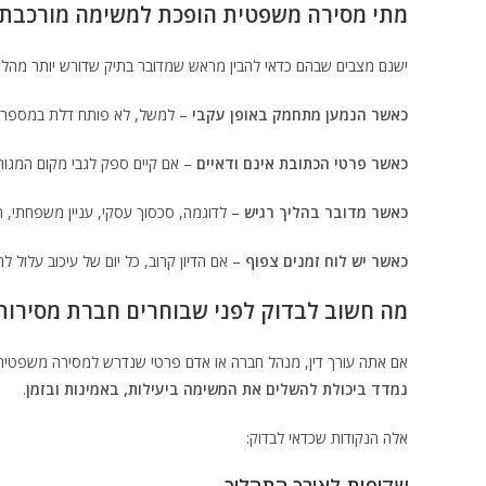
מתי מסירה משפטית הופכת למשימה מורכבת
ישנם מצבים שבהם כדאי להבין מראש שמדובר בתיק שדורש יותר מהליך
כאשר הנמען מתחמק באופן עקבי
– למשל, לא פותח דלת במספר ניס
כאשר פרטי הכתובת אינם ודאיים
– אם קיים ספק לגבי מקום המגורי
כאשר מדובר בהליך רגיש
– לדוגמה, סכסוך עסקי, עניין משפחתי, ת
כאשר יש לוח זמנים צפוף
– אם הדיון קרוב, כל יום של עיכוב עלול ל
מה חשוב לבדוק לפני שבוחרים חברת מסירות
אם אתה עורך דין, מנהל חברה או אדם פרטי שנדרש למסירה משפטית
נמדד ביכולת להשלים את המשימה ביעילות, באמינות ובזמן
.
אלה הנקודות שכדאי לבדוק: