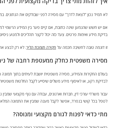
איך לזהות מתי צריך בדיקה מקצועית לפני ה
לא תמיד נכון “לצאת לדרך” עם מסירה לפני שבודקים את הנתונים. במק
אם יש חשש שהנמען שינה כתובת, אם קיים פער בין המידע הרשמי למצ
בדיקת מידע ואימות פרטים. צעד כזה יכול לקצר תהליכים ולמנוע ניסיונ
זו דוגמה טובה לחשיבה חכמה על
חקירה תומכת הליך
: לא רק לבצע את
מסירה משפטית כחלק ממעטפת רחבה של ניהול
בעולם החקירות והמידע, מסירה משפטית יושבת לעיתים בתוך תמונה ר
לבדיקת רקע, או לאיסוף מידע משלים שיסייע לקבל החלטות משפטיות 
עבור משרדי עורכי דין, חברות וארגונים, עבודה עם גוף מקצועי שמבין 
לטפל בכל קושי בנפרד, אפשר לקבל מענה שמבין את התמונה המלאה
מתי כדאי לפנות לגורם מקצועי ומנוסה?
כדאי לשקול פנייה מקצועית כאשר ברור שמדובר ביותר ממסירה פשוטה