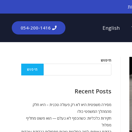
English
054-200-1416​
חיפוש
חיפוש
Recent Posts
מסירה משפטית היא לא רק פעולה טכנית – היא חלק
מהמהלך המשפטי כולו
חקירות כלכליות: כשהכסף לא נעלם — הוא פשוט מחליף
מסלול
בדיקת נאותות: למה החלטות טובות מתחילות בבדיקת עובדות