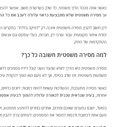
כאשר אתה מנהל הליך משפטי, כל שלב בשרשרת חשוב. אפשר להכין כ
אך
מסירה משפטית שלא מתבצעת כראוי עלולה לעכב את כל הה
לכן חשוב להבין: מסירה משפטית איננה רק “דפיקה בדלת”. במקרים רב
יכולת איתור מקצועית. עבור עורכי דין, חברות, בעלי עסקים וגם אנשים
ההתקדמות של התיק.
למה מסירה משפטית חשובה כל כך?
מסירה משפטית היא הדרך לוודא שהצד השני קיבל לידיו מסמכים רלוונט
משמעות משפטית. זהו שלב בסיסי, אך לא פעם הוא הופך לנקודת עיכוב
כאשר מסירה מתעכבת, ההשלכות עשויות להיות רחבות: דיונים נדחים, ל
אחרות,
בעיה שנראית טכנית לכאורה עלולה להפוך לבעיה אסטר
בפועל, ישנם נמענים שאינם זמינים, אחרים בוחרים להימנע ממפגש, ו
פעם אחת לכתובת ולנסות למסור את המסמכים. לעיתים צריך להבין 