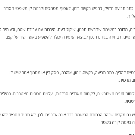
תב תביעה מדויק, להגיש בקשה בזמן, לאסוף מסמכים ולבנות קו משפטי מסודר –
ליך
.
ים, מדובר במשימה שדורשת תכנון, שיקול דעת, היכרות עם עבודת שטח, ולעיתים ג
 פרטיים, הבחירה בגורם הנכון לביצוע המסירה יכולה להשפיע באופן ישיר על קצב
יים להליך: כתב תביעה, בקשה, זימון, אזהרה, פסק דין או מסמך אחר שיש לו
 מרכזית.
וחות זמנים משתבשים, לקוחות מאבדים סבלנות, ועלויות נוספות מצטברות. במילים
טגית
.
יש גם מקרים שבהם הכתובת הרשומה כבר אינה עדכנית. לכן, לא תמיד מספיק להגי
מה באמת קורה בשטח.