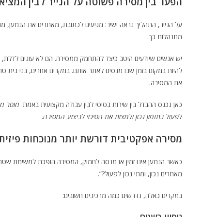
הפער בין מסירה פשוטה על הנייר לבין המציא
על הנייר, התהליך נראה ישיר: מגיעים לכתובת, מאתרים את הנמען, מ
מתנהלות כך.
יש אנשים שיודעים היטב כיצד להתחמק ממסירה. הם לא עונים לדלת, ל
להיות במקום בזמן שבו מנסים לאתר אותם. במקרים אחרים, בני בית טוע
את המסירה.
כאן נכנס ההבדל בין שירות בסיסי לבין עבודה מקצועית באמת.
מוסר מק
לפעול בתזמון נכון ולמצות את הסיכוי לביצוע המסירה
.
מסירה אפקטיבית דורשת יותר מנוכחות פיזית
כאשר הנמען אינו זמין או מנסה לחמוק, המסירה הופכת למשימת שט
מאתרים נכון, ומתי נכון לפעול?”.
במקרים כאלה, נדרשים כמה מרכיבים חשובים: