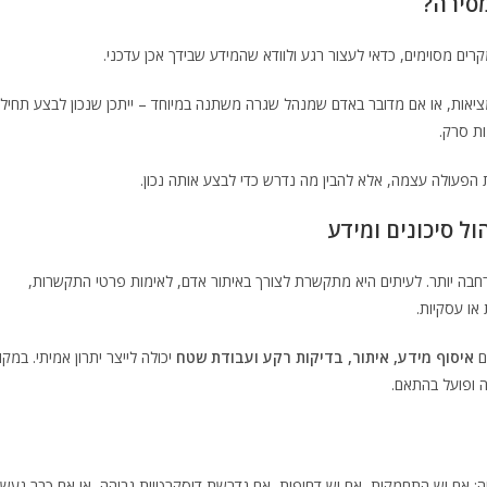
מסירה?
רים מסוימים, כדאי לעצור רגע ולוודא שהמידע שבידך אכן עדכני.
יאות, או אם מדובר באדם שמנהל שגרה משתנה במיוחד – ייתכן שנכון לבצע תחיל
ות סרק.
 הפעולה עצמה, אלא להבין מה נדרש כדי לבצע אותה נכון.
 סיכונים ומידע
חבה יותר. לעיתים היא מתקשרת לצורך באיתור אדם, לאימות פרטי התקשרות,
או עסקיות.
גם
איסוף מידע, איתור, בדיקות רקע ועבודת שטח
יכולה לייצר יתרון אמיתי. במקו
 ופועל בהתאם.
: אם יש התחמקות, אם יש דחיפות, אם נדרשת דיסקרטיות גבוהה, או אם כבר נעשו