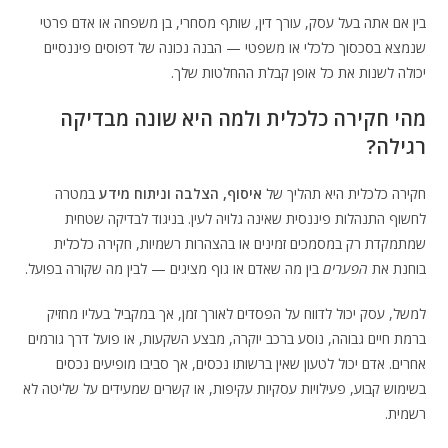
בין אם אתה בעל עסק, עורך דין, שותף מסחרי, בן משפחה או אדם פרטי
שנמצא בסכסוך כלכלי או משפטי — הבנה נכונה של דפוסים פיננסיים
יכולה לשנות את כל אופן קבלת ההחלטות שלך.
מהי חקירה כלכלית ולמה היא שונה מבדיקה
רגילה?
חקירה כלכלית היא תהליך של
איסוף, הצלבה וניתוח מידע
במטרה
לחשוף התנהלות פיננסית שאינה גלויה לעין. בניגוד לבדיקה שטחית
שמתמקדת רק במסמכים זמינים או בהצהרות רשמיות, חקירה כלכלית
בוחנת את
הפערים
בין מה שאדם או גוף מציגים — לבין מה שקורה בפועל.
למשל, עסק יכול לדווח על הפסדים לאורך זמן, אך במקביל בעליו מחזיק
ברמת חיים גבוהה, נוסע ברכב יוקרה, מבצע השקעות, או פועל דרך גורמים
אחרים. אדם יכול לטעון שאין ברשותו נכסים, אך סביבו מופיעים נכסים
בשימוש קבוע, פעילויות עסקיות עקיפות, או קשרים שמעידים על שליטה לא
רשמית.