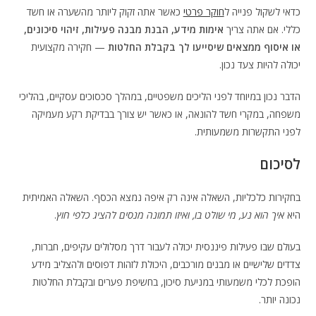
כדאי לשקול פנייה ל
חוקר פרטי
כאשר אתה זקוק ליותר מהשערה או חשד
כללי. אם אתה צריך
אימות מידע, הבנת מבנה פעילות, זיהוי סיכונים,
או איסוף ממצאים שיסייעו לך בקבלת החלטות
— חקירה מקצועית
יכולה להיות צעד נכון.
הדבר נכון במיוחד לפני הליכים משפטיים, במהלך סכסוכים עסקיים, בהליכי
משפחה, במקרי חשד להונאה, או כאשר יש צורך בבדיקת רקע מעמיקה
לפני התקשרות משמעותית.
לסיכום
בחקירות כלכליות, השאלה אינה רק איפה נמצא הכסף. השאלה האמיתית
היא
איך הוא נע, מי שולט בו, ואיזו תמונה מנסים להציג כלפי חוץ
.
בעולם שבו פעילות פיננסית יכולה לעבור דרך מסלולים עקיפים, חברות,
צדדים שלישיים או מבנים מורכבים, היכולת לזהות דפוסים ולהצליב מידע
הופכת לכלי משמעותי במניעת סיכון, בחשיפת פערים ובקבלת החלטות
נכונה יותר.