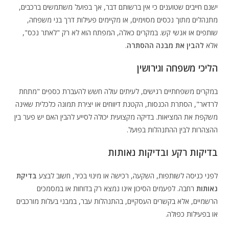
ישנם חייבים שטוענים כי אין ברשותם דבר, אך בפועל משתמשים ברכבים,
מתנהלים מתוך נכסים מסוימים, או מקיימים פעילות דרך בני משפחה,
שותפים או אנשי קש. במקרים כאלה, המפתח הוא לא רק "לאתר נכס",
אלא
להבין את מבנה ההסתרה
.
הליכי משפחה וגירושין
במקרים משפחתיים רגישים, לעיתים עולה חשש להעברת כספים "מתחת
לרדאר", הסתרת הכנסות, הקטנת דיווחים או יצירת תמונה כלכלית שאינה
משקפת את המציאות. בדיקה מקצועית יכולה לסייע להבין האם יש פער בין
ההצהרות לבין ההתנהלות בפועל.
בדיקות רקע ובדיקות נאותות
לפני כניסה לשותפות, השקעה, רכישה או מינוי בכיר, חשוב לבצע
בדיקת
נאותות
רחבה. לפעמים הסיכון אינו נמצא רק בדוחות או במסמכים
הרשמיים, אלא בקשרים העסקיים, בהתנהלות עבר, במבני בעלות מורכבים
או בפעילות כפולה.