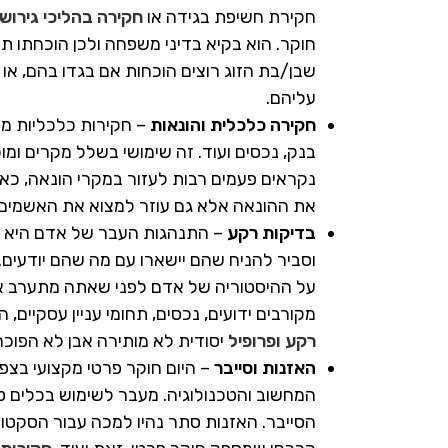
חקירת חשיפת בגידה או
חקירה בהליכי גירושי
חוקר. הוא בקיא בדיני משפחה ולכן הוכחתו 
שבן/בת הזוג רוצים הוכחות אם בגדו בהם, או 
עליהם.
חקירה כלכלית והונאות
– חקירות כלכליות מט
בנק, נכסים ועוד. זה שימושי בשלל מקרים ומ
נקראים פעמים רבות לעזור במקרי הונאה, כ
את ההונאה אלא גם עוזר למצוא את האשמים 
בדיקות רקע
– התנהגות העבר של אדם היא אינ
וסביר להניח שהם יישארו עם מה שהם יודעים. 
על ההיסטוריה של אדם לפני שאתה מתערב איתו
מקורבים ידועים, נכסים, תחומי עניין עסקיים,
רקע ופרופיל
יסודית לא מותירה אבן לא הפוכה
האזנות וסייבר
– היום חוקר פרטי מקצועי בצפת
המחשוב והטכנולוגיה. מעבר לשימוש בכלים טכ
הסייבר. האזנות סתר נהיו למכה עבור הסקטור 