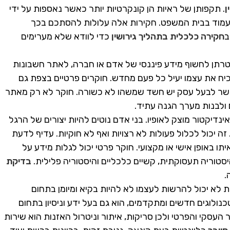
ן
. תקפותן של ראיות הן קונקרטיות יותר כאשר נאספות על ידי
תעמוד בבית המשפט. חקירות אלה עלולות להסתכם בכך
ב
חקירה כלכלית בתהליך גירושין
כדי לוודא שלא מערימים
רתן לחשוף מידע פיננסי של אדם או חברה, לאתר חשבונות
וכיח את עצמו יעיל כל פעם מחדש. חוקרים פרטיים בצפת גם
אשר לבעל עסק יש חשד שמשהו לא כשורה. חוקר לא רק מאתר
ולבנות מערך הגנה עתיד.
דיקטור מוצק לאופיו. בני אדם נוטים להיות יצורים של הרגל
זה יכול לכלול פעולות לא רצויות ואף לא חוקיות. עדיף לדעת
 באופן אישי או מקצועי. חוקר פרטי יכול לגלות מידע על
 היסטוריה תעסוקתית, קשיים כלכליים והיסטוריה פלילית.
בדיקת
.
 לא יכול להרשות לעצמו לא להיות בקיא ומיומן בתחום
נולוגים חדשים ומתקדמים, הוא גם בעל ידע וניסיון בתחום
העסקי והפרטי ולכן סריקות, איתור וניטרול האזנות הוא שירות