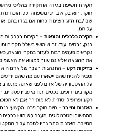
חקירת חשיפת בגידה או
חקירה בהליכי גירושי
חוקר. הוא בקיא בדיני משפחה ולכן הוכחתו 
שבן/בת הזוג רוצים הוכחות אם בגדו בהם, או 
עליהם.
חקירה כלכלית והונאות
– חקירות כלכליות מט
בנק, נכסים ועוד. זה שימושי בשלל מקרים ומו
נקראים פעמים רבות לעזור במקרי הונאה, כ
את ההונאה אלא גם עוזר למצוא את האשמים 
בדיקות רקע
– התנהגות העבר של אדם היא אינ
וסביר להניח שהם יישארו עם מה שהם יודעים. 
על ההיסטוריה של אדם לפני שאתה מתערב איתו
מקורבים ידועים, נכסים, תחומי עניין עסקיים,
רקע ופרופיל
יסודית לא מותירה אבן לא הפוכה
האזנות וסייבר
– היום חוקר פרטי מקצועי בנהר
המחשוב והטכנולוגיה. מעבר לשימוש בכלים טכ
הסייבר. האזנות סתר נהיו למכה עבור הסקטור 