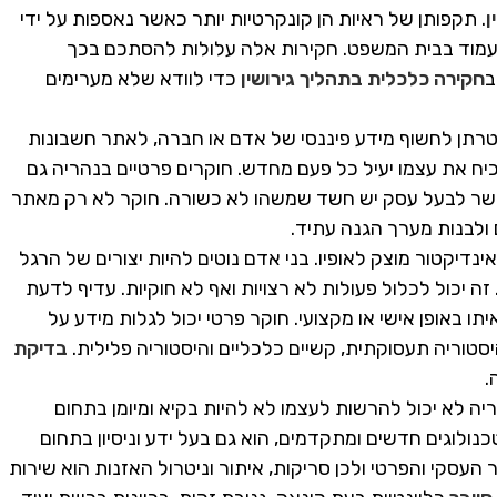
ן
. תקפותן של ראיות הן קונקרטיות יותר כאשר נאספות על ידי
תעמוד בבית המשפט. חקירות אלה עלולות להסתכם בכך
ב
חקירה כלכלית בתהליך גירושין
כדי לוודא שלא מערימים
רתן לחשוף מידע פיננסי של אדם או חברה, לאתר חשבונות
כיח את עצמו יעיל כל פעם מחדש. חוקרים פרטיים בנהריה גם
אשר לבעל עסק יש חשד שמשהו לא כשורה. חוקר לא רק מאתר
ולבנות מערך הגנה עתיד.
דיקטור מוצק לאופיו. בני אדם נוטים להיות יצורים של הרגל
זה יכול לכלול פעולות לא רצויות ואף לא חוקיות. עדיף לדעת
 באופן אישי או מקצועי. חוקר פרטי יכול לגלות מידע על
 היסטוריה תעסוקתית, קשיים כלכליים והיסטוריה פלילית.
בדיקת
.
יה לא יכול להרשות לעצמו לא להיות בקיא ומיומן בתחום
נולוגים חדשים ומתקדמים, הוא גם בעל ידע וניסיון בתחום
העסקי והפרטי ולכן סריקות, איתור וניטרול האזנות הוא שירות