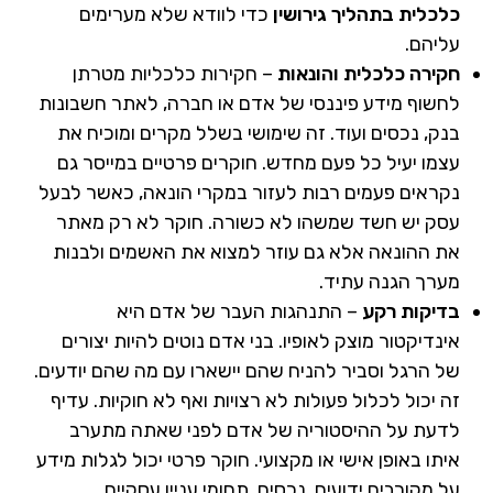
כלכלית בתהליך גירושין
כדי לוודא שלא מערימים
עליהם.
חקירה כלכלית והונאות
– חקירות כלכליות מטרתן
לחשוף מידע פיננסי של אדם או חברה, לאתר חשבונות
בנק, נכסים ועוד. זה שימושי בשלל מקרים ומוכיח את
עצמו יעיל כל פעם מחדש. חוקרים פרטיים במייסר גם
נקראים פעמים רבות לעזור במקרי הונאה, כאשר לבעל
עסק יש חשד שמשהו לא כשורה. חוקר לא רק מאתר
את ההונאה אלא גם עוזר למצוא את האשמים ולבנות
מערך הגנה עתיד.
בדיקות רקע
– התנהגות העבר של אדם היא
אינדיקטור מוצק לאופיו. בני אדם נוטים להיות יצורים
של הרגל וסביר להניח שהם יישארו עם מה שהם יודעים.
זה יכול לכלול פעולות לא רצויות ואף לא חוקיות. עדיף
לדעת על ההיסטוריה של אדם לפני שאתה מתערב
איתו באופן אישי או מקצועי. חוקר פרטי יכול לגלות מידע
על מקורבים ידועים, נכסים, תחומי עניין עסקיים,