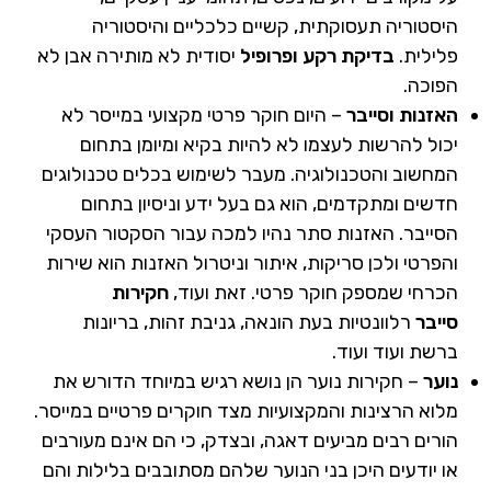
היסטוריה תעסוקתית, קשיים כלכליים והיסטוריה
פלילית.
בדיקת רקע ופרופיל
יסודית לא מותירה אבן לא
הפוכה.
האזנות וסייבר
– היום חוקר פרטי מקצועי במייסר לא
יכול להרשות לעצמו לא להיות בקיא ומיומן בתחום
המחשוב והטכנולוגיה. מעבר לשימוש בכלים טכנולוגים
חדשים ומתקדמים, הוא גם בעל ידע וניסיון בתחום
הסייבר. האזנות סתר נהיו למכה עבור הסקטור העסקי
והפרטי ולכן סריקות, איתור וניטרול האזנות הוא שירות
הכרחי שמספק חוקר פרטי. זאת ועוד,
חקירות
סייבר
רלוונטיות בעת הונאה, גניבת זהות, בריונות
ברשת ועוד ועוד.
נוער
– חקירות נוער הן נושא רגיש במיוחד הדורש את
מלוא הרצינות והמקצועיות מצד חוקרים פרטיים במייסר.
הורים רבים מביעים דאגה, ובצדק, כי הם אינם מעורבים
או יודעים היכן בני הנוער שלהם מסתובבים בלילות והם