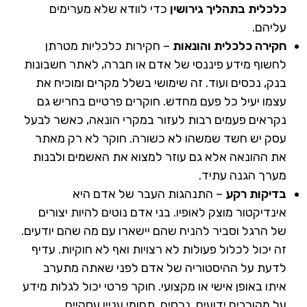
כלכלית בתהליך גירושין
כדי לוודא שלא מערימים
עליהם.
חקירה כלכלית והונאות
– חקירות כלכליות מטרתן
לחשוף מידע פיננסי של אדם או חברה, לאתר חשבונות
בנק, נכסים ועוד. זה שימושי בשלל מקרים ומוכיח את
עצמו יעיל כל פעם מחדש. חוקרים פרטיים בחריש גם
נקראים פעמים רבות לעזור במקרי הונאה, כאשר לבעל
עסק יש חשד שמשהו לא כשורה. חוקר לא רק מאתר
את ההונאה אלא גם עוזר למצוא את האשמים ולבנות
מערך הגנה עתיד.
בדיקות רקע
– התנהגות העבר של אדם היא
אינדיקטור מוצק לאופיו. בני אדם נוטים להיות יצורים
של הרגל וסביר להניח שהם יישארו עם מה שהם יודעים.
זה יכול לכלול פעולות לא רצויות ואף לא חוקיות. עדיף
לדעת על ההיסטוריה של אדם לפני שאתה מתערב
איתו באופן אישי או מקצועי. חוקר פרטי יכול לגלות מידע
על מקורבים ידועים, נכסים, תחומי עניין עסקיים,