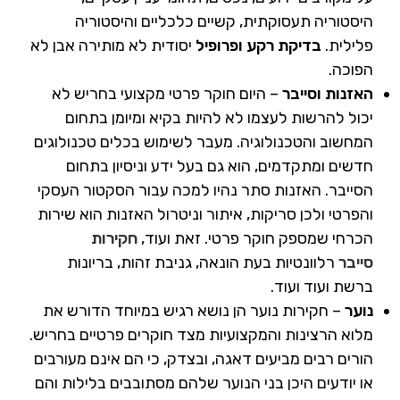
היסטוריה תעסוקתית, קשיים כלכליים והיסטוריה
פלילית.
בדיקת רקע ופרופיל
יסודית לא מותירה אבן לא
הפוכה.
האזנות וסייבר
– היום חוקר פרטי מקצועי בחריש לא
יכול להרשות לעצמו לא להיות בקיא ומיומן בתחום
המחשוב והטכנולוגיה. מעבר לשימוש בכלים טכנולוגים
חדשים ומתקדמים, הוא גם בעל ידע וניסיון בתחום
הסייבר. האזנות סתר נהיו למכה עבור הסקטור העסקי
והפרטי ולכן סריקות, איתור וניטרול האזנות הוא שירות
הכרחי שמספק חוקר פרטי. זאת ועוד,
חקירות
סייבר
רלוונטיות בעת הונאה, גניבת זהות, בריונות
ברשת ועוד ועוד.
נוער
– חקירות נוער הן נושא רגיש במיוחד הדורש את
מלוא הרצינות והמקצועיות מצד חוקרים פרטיים בחריש.
הורים רבים מביעים דאגה, ובצדק, כי הם אינם מעורבים
או יודעים היכן בני הנוער שלהם מסתובבים בלילות והם