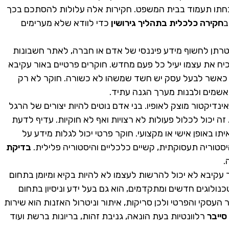
הוכחתו תעמוד בבית המשפט. חקירות אלה עלולות להסתכם בכך
ב
חקירה כלכלית בתהליך גירושין
כדי לוודא שלא מערימים
רתן לחשוף מידע פיננסי של אדם או חברה, לאתר חשבונות
כיח את עצמו יעיל כל פעם מחדש. חוקרים פרטיים באור עקיבא
, כאשר לבעל עסק יש חשד שמשהו לא כשורה. חוקר לא רק
שמים ולבנות מערך הגנה עתיד.
דיקטור מוצק לאופיו. בני אדם נוטים להיות יצורים של הרגל
זה יכול לכלול פעולות לא רצויות ואף לא חוקיות. עדיף לדעת
 באופן אישי או מקצועי. חוקר פרטי יכול לגלות מידע על
 היסטוריה תעסוקתית, קשיים כלכליים והיסטוריה פלילית.
בדיקת
.
 עקיבא לא יכול להרשות לעצמו לא להיות בקיא ומיומן בתחום
נולוגים חדשים ומתקדמים, הוא גם בעל ידע וניסיון בתחום
העסקי והפרטי ולכן סריקות, איתור וניטרול האזנות הוא שירות
סייבר
רלוונטיות בעת הונאה, גניבת זהות, בריונות ברשת ועוד