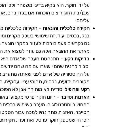
על ידי חוקר. הוא בקיא בדיני משפחה ולכן 
שבן/בת הזוג רוצים הוכחות אם בגדו בהם, או 
עליהם.
חקירה כלכלית והונאות
– חקירות כלכליות מט
בנק, נכסים ועוד. זה שימושי בשלל מקרים ומו
גם נקראים פעמים רבות לעזור במקרי הונאה
מאתר את ההונאה אלא גם עוזר למצוא את הא
בדיקות רקע
– התנהגות העבר של אדם היא אינ
וסביר להניח שהם יישארו עם מה שהם יודעים. 
על ההיסטוריה של אדם לפני שאתה מתערב איתו
מקורבים ידועים, נכסים, תחומי עניין עסקיים,
רקע ופרופיל
יסודית לא מותירה אבן לא הפוכה
האזנות וסייבר
– היום חוקר פרטי מקצועי באור
המחשוב והטכנולוגיה. מעבר לשימוש בכלים טכ
הסייבר. האזנות סתר נהיו למכה עבור הסקטור 
הכרחי שמספק חוקר פרטי. זאת ועוד,
חקירות 