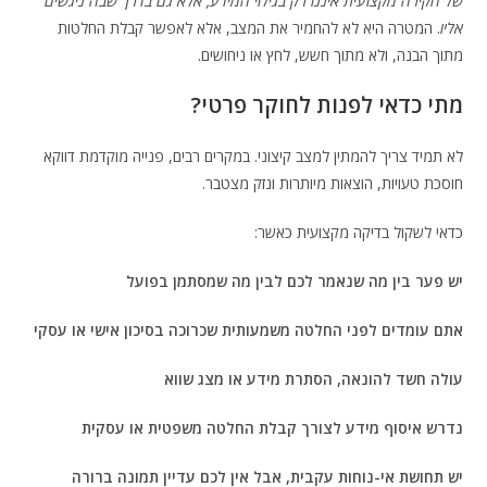
של חקירה מקצועית איננו רק בגילוי המידע, אלא גם בדרך שבה ניגשים
אליו
. המטרה היא לא להחמיר את המצב, אלא לאפשר קבלת החלטות
מתוך הבנה, ולא מתוך חשש, לחץ או ניחושים.
מתי כדאי לפנות לחוקר פרטי?
לא תמיד צריך להמתין למצב קיצוני. במקרים רבים, פנייה מוקדמת דווקא
חוסכת טעויות, הוצאות מיותרות ונזק מצטבר.
כדאי לשקול בדיקה מקצועית כאשר:
יש פער בין מה שנאמר לכם לבין מה שמסתמן בפועל
אתם עומדים לפני החלטה משמעותית שכרוכה בסיכון אישי או עסקי
עולה חשד להונאה, הסתרת מידע או מצג שווא
נדרש איסוף מידע לצורך קבלת החלטה משפטית או עסקית
יש תחושת אי-נוחות עקבית, אבל אין לכם עדיין תמונה ברורה