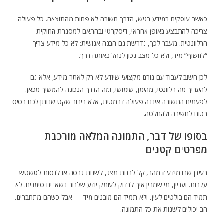
כאשר עוסקים במידע רגיש, הדרך חשובה לא פחות מהתוצאה. כל פעולה
צריכה להתבצע באופן אחראי, דיסקרטי ובהתאם למסגרת החוקית
הרלוונטית. מעבר לכך, נדרשת גם הבנה אנושית: לא כל מידע צריך
“לחשוף” מיד, ולא כל מצב נכון לנהל באותה דרך.
לכן חשוב לעבוד עם גורם מקצועי שיודע לא רק לאתר מידע, אלא גם
להעריך מה רלוונטי, מהימן, שימושי, ומה הדרך הנכונה להמשיך מכאן.
לפעמים התשובה איננה פעולה דרמטית, אלא בירור שקט שנותן לכם בסיס
בטוח לחשיבה ולהחלטה.
בסופו של דבר, התמונה המלאה מורכבת
מפרטים קטנים
בעידן שבו מידע זז מהר, קל לבנות מצג, לשנות גרסה או לנסות לטשטש
עקבות. ועדיין, מי שמבין איך לבדוק לעומק יודע שלרוב נשארים סימנים. לא
תמיד הם בולטים לעין, ולא תמיד הם מובנים מיד — אבל כשהם מתחברים,
הם יכולים לשנות את כל התמונה.