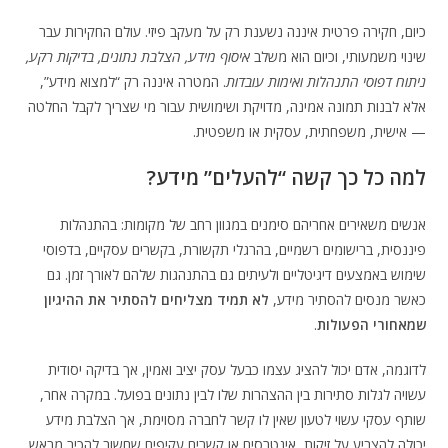
כיום, חקירה פרטית איננה נשענת רק על מעקב פיזי. עולם החקירות עבר
שינוי משמעותי, וכיום הוא משלב
איסוף מידע, הצלבת נתונים, בדיקות רקע,
ניתוח דפוסי התנהלות ואימות עובדות
. המטרה איננה רק “למצוא מידע”,
אלא לבנות תמונה אמינה, מדויקת ושימושית עבור מי שצריך לקבל החלטה
— אישית, משפחתית, עסקית או משפטית.
למה כל כך קשה “להעלים” מידע?
אנשים משאירים אחריהם סימנים במגוון רחב של מקומות: בהתנהלות
פיננסית, ברישומים רשמיים, בהרגלי תקשורת, בקשרים עסקיים, בדפוסי
שימוש באמצעים דיגיטליים ולעיתים גם בהתנהגות שלהם לאורך זמן. גם
כאשר מנסים להסתיר מידע,
לא תמיד מצליחים להסתיר את ההיגיון
שמאחורי הפעולות
.
לדוגמה, אדם יכול להציג עצמו כבעל עסק יציב ואמין, אך בדיקה יסודית
עשויה לגלות סתירות בין ההצהרות שלו לבין נתונים בפועל. במקרה אחר,
שותף עסקי עשוי לטעון שאין לו קשר לחברה מסוימת, אך הצלבת מידע
יכולה להצביע על זיקות, אינטרסים או קשרים עקיפים שחשוב להכיר מראש.