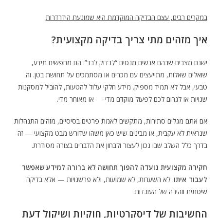
במקרים רבים, עצם הבדיקה המוקדמת היא שמונעת הידרדרות
.
איך מזהים מתי צריך בדיקה מקצועית?
ישנם מצבים שבהם אנשים מנסים “לבדוק לבד”. הם מחפשים מידע,
שואלים שאלות, מתייעצים עם מכרים או מסתמכים על תחושת בטן. זה
טבעי, אבל לא תמיד מספיק. מידע חלקי עלול להטעות, להוביל למסקנות
שגויות או לגרום לכם לפעול מוקדם מדי — או מאוחר מדי.
אם אתם מגלים סתירות, מתקשים לאמת פרטים בסיסיים, מזהים התנהלות
שנראית לא עקבית, או מבינים שיש כאן משהו שדורש מבט מקצועי — זה
בדרך כלל השלב שבו נכון לעצור ולבחון את הדברים בצורה מסודרת.
חקירה מקצועית נועדה להפוך תחושה לא ברורה למידע שאפשר
לעבוד איתו
. לא השערות, לא שמועות, ולא פרשנויות — אלא בדיקה
שיטתית וזהירה של העובדות.
החשיבות של דיסקרטיות, חוקיות ושיקול דעת