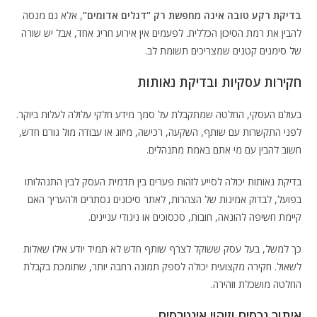
בדיקת רקע טובה אינה מחפשת רק “דגלים אדומים”
, אלא גם מנסה
להבין את רמת הסיכון הכללית. לפעמים אין אירוע חריג אחד, אבל יש שורה
של סימנים קטנים שמצריכים תשומת לב.
חקירות עסקיות ובדיקת נאותות
בעולם העסקי, החלטה שמתקבלת על סמך מידע חלקי עלולה לעלות ביוקר.
לפני התקשרות עם שותף, השקעה, רכישה, מיזוג או עבודה מול גורם חדש,
חשוב להבין עם מי אתם באמת מתנהלים.
בדיקת נאותות יכולה לסייע לזהות פערים בין תדמית העסק לבין התנהלותו
בפועל, לבדוק אמינות של הצהרות, לאתר סיכונים נסתרים ולהעריך האם
קיימת חשיפה להונאה, חובות, סכסוכים או ניגודי עניינים.
כך למשל, בעל עסק ששוקל לצרף שותף חדש לא תמיד יודע אילו שאלות
לשאול. חקירה מקצועית יכולה לספק תמונה רחבה יותר, שתומכת בקבלת
החלטה מושכלת וזהירה.
איתור נכסים וזיהוי אינטרסים