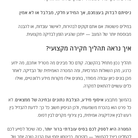
ניסיתם לבדוק בעצמכם, אך המידע חלקי, מבלבל או לא אמין
.
במילים פשוטות: אם אתם זקוקים לבהירות, לאישור עובדות, או להבנה
מבוססת יותר של המצב — ייתכן שהגיע הזמן לבדיקה מקצועית.
איך נראה תהליך חקירה מקצועי?
תהליך נכון מתחיל בהקשבה. קודם כול מבינים מה מטריד אתכם, מה ידוע
כרגע, מהן השאלות המרכזיות, ומה המטרה האמיתית של הבדיקה. לאחר
מכן בונים כיוון עבודה מסודר, בוחנים אילו מקורות מידע רלוונטיים, ואילו
כלים עשויים להתאים למקרה.
בהמשך מתבצע
איסוף מידע, הצלבת נתונים ובחינה של ממצאים
. לא
כל פרט הוא בהכרח משמעותי, ולכן הניסיון חשוב כל כך: לדעת להבדיל בין
רעש לבין אינדיקציה אמיתית, בין צירוף מקרים לבין דפוס.
המטרה היא לספק לכם בסיס עובדתי ברור יותר
, כזה שיכול לסייע לכם
להחליט כיצד להמשיך — בזהירות, בביטחון יחסי ועם הבנה טובה יותר של