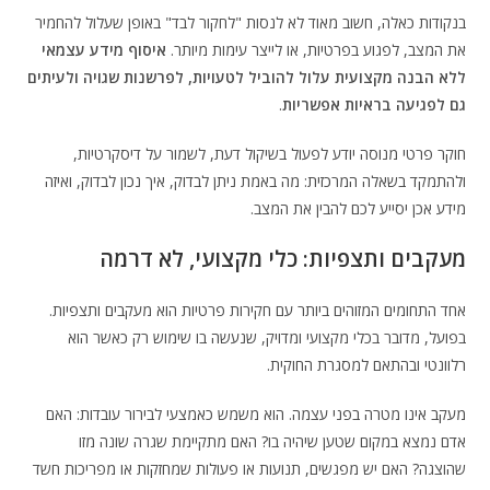
בנקודות כאלה, חשוב מאוד לא לנסות "לחקור לבד" באופן שעלול להחמיר
את המצב, לפגוע בפרטיות, או לייצר עימות מיותר.
איסוף מידע עצמאי
ללא הבנה מקצועית עלול להוביל לטעויות, לפרשנות שגויה ולעיתים
גם לפגיעה בראיות אפשריות
.
חוקר פרטי מנוסה יודע לפעול בשיקול דעת, לשמור על דיסקרטיות,
ולהתמקד בשאלה המרכזית: מה באמת ניתן לבדוק, איך נכון לבדוק, ואיזה
מידע אכן יסייע לכם להבין את המצב.
מעקבים ותצפיות: כלי מקצועי, לא דרמה
אחד התחומים המזוהים ביותר עם חקירות פרטיות הוא מעקבים ותצפיות.
בפועל, מדובר בכלי מקצועי ומדויק, שנעשה בו שימוש רק כאשר הוא
רלוונטי ובהתאם למסגרת החוקית.
מעקב אינו מטרה בפני עצמה. הוא משמש כאמצעי לבירור עובדות: האם
אדם נמצא במקום שטען שיהיה בו? האם מתקיימת שגרה שונה מזו
שהוצגה? האם יש מפגשים, תנועות או פעולות שמחזקות או מפריכות חשד