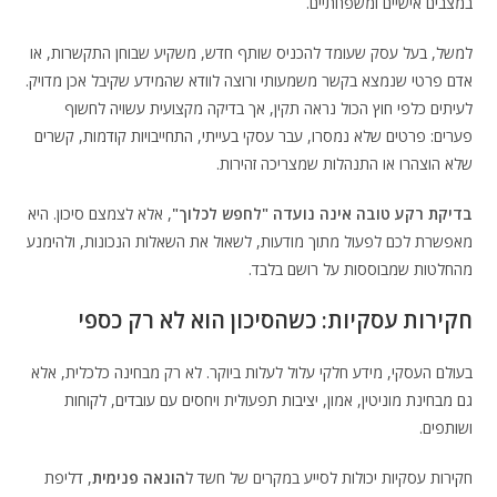
במצבים אישיים ומשפחתיים.
למשל, בעל עסק שעומד להכניס שותף חדש, משקיע שבוחן התקשרות, או
אדם פרטי שנמצא בקשר משמעותי ורוצה לוודא שהמידע שקיבל אכן מדויק.
לעיתים כלפי חוץ הכול נראה תקין, אך בדיקה מקצועית עשויה לחשוף
פערים: פרטים שלא נמסרו, עבר עסקי בעייתי, התחייבויות קודמות, קשרים
שלא הוצהרו או התנהלות שמצריכה זהירות.
בדיקת רקע טובה אינה נועדה "לחפש לכלוך"
, אלא לצמצם סיכון. היא
מאפשרת לכם לפעול מתוך מודעות, לשאול את השאלות הנכונות, ולהימנע
מהחלטות שמבוססות על רושם בלבד.
חקירות עסקיות: כשהסיכון הוא לא רק כספי
בעולם העסקי, מידע חלקי עלול לעלות ביוקר. לא רק מבחינה כלכלית, אלא
גם מבחינת מוניטין, אמון, יציבות תפעולית ויחסים עם עובדים, לקוחות
ושותפים.
חקירות עסקיות יכולות לסייע במקרים של חשד ל
הונאה פנימית
, דליפת