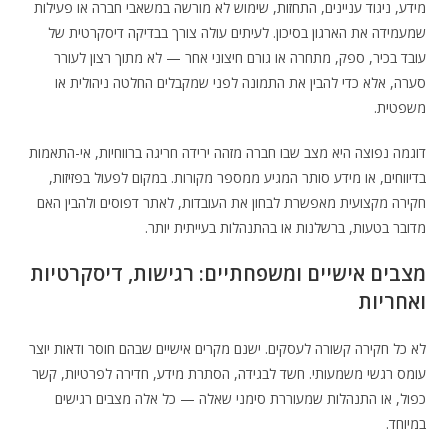
מידע, ניגוד עניינים, התחזות, שימוש לא מורשה במשאבי חברה או פעילות
שמעמידה את הארגון בסיכון. לעיתים עולה צורך בבדיקה דיסקרטית של
עובד בכיר, ספק, מתחרה או גורם חיצוני אחר — לא מתוך רצון לעורר
סערה, אלא כדי להבין את התמונה לפני שמקבלים החלטה ניהולית או
משפטית.
דוגמה נפוצה היא מצב שבו חברה מזהה ירידה חריגה ברווחיות, אי-התאמות
בדיווחים, או מידע סותר המגיע ממספר מקורות. במקום לפעול בפזיזות,
חקירה מקצועית מאפשרת לבחון את העובדות, לאתר דפוסים ולהבין האם
מדובר בטעות, ברשלנות או בהתנהלות בעייתית יותר.
מצבים אישיים ומשפחתיים: רגישות, דיסקרטיות
ואחריות
לא כל חקירה קשורה לעסקים. ישנם מקרים אישיים שבהם חוסר ודאות יוצר
עומס רגשי משמעותי. חשד לבגידה, הסתרת מידע, חדירה לפרטיות, קשר
כפול, או התנהלות שמעוררת סימני שאלה — כל אלה מצבים רגישים
במיוחד.