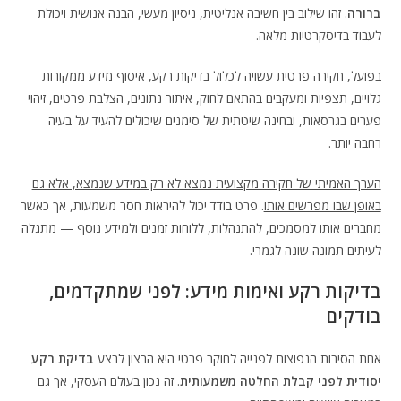
ברורה
. זהו שילוב בין חשיבה אנליטית, ניסיון מעשי, הבנה אנושית ויכולת
לעבוד בדיסקרטיות מלאה.
בפועל, חקירה פרטית עשויה לכלול בדיקות רקע, איסוף מידע ממקורות
גלויים, תצפיות ומעקבים בהתאם לחוק, איתור נתונים, הצלבת פרטים, זיהוי
פערים בגרסאות, ובחינה שיטתית של סימנים שיכולים להעיד על בעיה
רחבה יותר.
הערך האמיתי של חקירה מקצועית נמצא לא רק במידע שנמצא, אלא גם
באופן שבו מפרשים אותו
. פרט בודד יכול להיראות חסר משמעות, אך כאשר
מחברים אותו למסמכים, להתנהלות, ללוחות זמנים ולמידע נוסף — מתגלה
לעיתים תמונה שונה לגמרי.
בדיקות רקע ואימות מידע: לפני שמתקדמים,
בודקים
אחת הסיבות הנפוצות לפנייה לחוקר פרטי היא הרצון לבצע
בדיקת רקע
יסודית לפני קבלת החלטה משמעותית
. זה נכון בעולם העסקי, אך גם