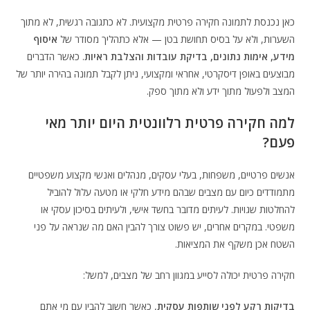
כאן נכנסת לתמונה חקירה פרטית מקצועית. לא כתגובה רגשית, לא מתוך
השערות, ולא על בסיס תחושת בטן — אלא כתהליך מסודר של
איסוף
מידע, אימות נתונים, בדיקת עובדות והצלבת ראיות
. כאשר הדברים
מבוצעים באופן דיסקרטי, אחראי ומקצועי, ניתן לקבל תמונה בהירה יותר של
המצב ולפעול מתוך ידע ולא מתוך ספק.
למה חקירה פרטית רלוונטית היום יותר מאי
פעם?
אנשים פרטיים, משפחות, בעלי עסקים, מנהלים ואנשי מקצוע משפטיים
מתמודדים כיום עם מצבים שבהם מידע חלקי או מטעה עלול להוביל
להחלטות שגויות. לעיתים מדובר בחשד אישי, ולעיתים בסיכון עסקי או
משפטי. במקרים אחרים, יש פשוט צורך להבין האם מה שנראה על פני
השטח אכן משקף את המציאות.
חקירה פרטית יכולה לסייע במגוון רחב של מצבים, למשל:
בדיקות רקע לפני שותפות עסקית
, כאשר חשוב להבין עם מי אתם